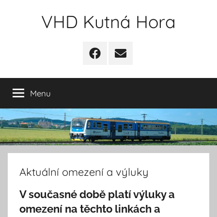
Přejít
VHD Kutná Hora
k
obsahu
Informace
o
Facebook
Email
veřejné
–
hromadné
novinky
dopravě
Menu
Aktuální omezení a výluky
V současné době platí výluky a
omezení na těchto linkách a