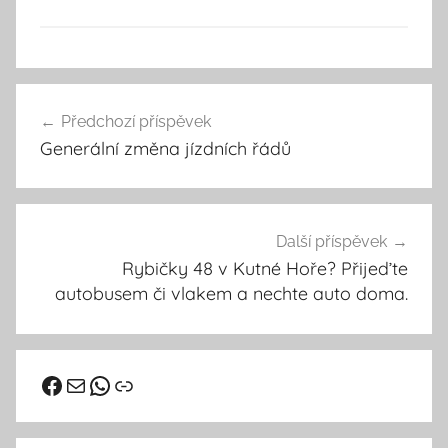
U
Navigace
n
Předchozí příspěvek
pro
c
Generální změna jízdních řádů
a
příspěvek
t
e
g
Další příspěvek
o
Rybičky 48 v Kutné Hoře? Přijeďte
r
autobusem či vlakem a nechte auto doma.
i
z
e
Facebook
vhd@kutnahora.cz
WhatsApp
Odkaz
d