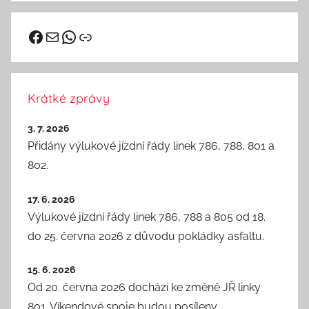
i
z
Facebook
vhd@kutnahora.cz
WhatsApp
Odkaz
e
d
Krátké zprávy
3. 7. 2026
Přidány výlukové jízdní řády linek 786, 788, 801 a
802.
17. 6. 2026
Výlukové jízdní řády linek 786, 788 a 805 od 18.
do 25. června 2026 z důvodu pokládky asfaltu.
15. 6. 2026
Od 20. června 2026 dochází ke změně JŘ linky
801. Víkendové spoje budou posíleny.