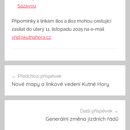
Sázavou
Připomínky k linkám 801 a 802 mohou cestující
zasílat do úterý 11. listopadu 2025 na e-mail
vhd@kutnahora.cz
.
U
Navigace
n
Předchozí příspěvek
pro
c
Nové mapy a linkové vedení Kutné Hory
a
příspěvek
t
e
g
Další příspěvek
o
Generální změna jízdních řádů
r