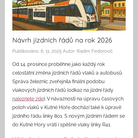
Návrh jízdních řádů na rok 2026
Publikováno:
6. 11. 2025
Autor:
Radim Fedorovič
Od 14. prosince proběhne jako každý rok
celostátní změna jízdních řádů vlaků a autobusů.
Správa železnic zveřejnila finální podobu
vlakových jízdních řádů (odkaz na jízdní řády
naleznete zde
). V návaznosti na úpravu časových
poloh vlaků v Kutné Hoře dochází také k úpravě
jízdního řádu linky 801. S novým jízdním řádem se
do Kutné Hory vrátí i spěšné vlaky linky R41.