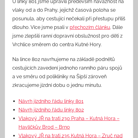
U linky 801 jsme upravili především návaznost na
vlaky od a do Prahy, jejichž časová poloha se
posunula, aby cestující nečekali při přestupu příliš
dlouho. Více jsme psali v
přechozím článku
. Dále
jsme zlepšili ranní dopravní obslužnost pro děti z
Vrchlice směrem do centra Kutné Hory.
Na lince 802 navrhujeme na základě podnětů
cestujících zavedení jednoho ranního páru spojů
a ve směru od polikliniky na Šipší zároveň
zkracujeme jízdní dobu o jednu minutu.
Návrh jízdního řádu linky 801
Návrh jízdního řádu linky 802
Vlakový JŘ na trati 230 Praha – Kutná Hora –
Havlíčkův Brod – Brno
Vlakový JŘ na trati 235 Kutná Hora – Zruč nad