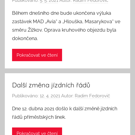
Publikováno:
5. 5. 2021
Autor:
Radim Fedorovič
Během dnešního dne bude ukončena výluka
zastávek MAD „Avia“ a „Hlouška, Masarykova“ ve
směru Žižkov. Oprava kruhového objezdu byla
dokončena.
Pokračovat ve čtení
Další změna jízdních řádů
Publikováno:
12. 4. 2021
Autor:
Radim Fedorovič
Dne 12. dubna 2021 došlo k další změně jízdních
řádů příměstských linek.
Pokračovat ve čtení