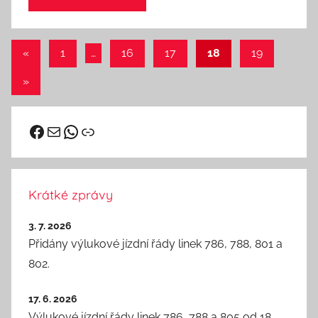
Stránkování
Předchozí
«
1
…
16
17
18
19
příspěvky
příspěvků
Další
»
příspěvky
Facebook
vhd@kutnahora.cz
WhatsApp
Odkaz
Krátké zprávy
3. 7. 2026
Přidány výlukové jízdní řády linek 786, 788, 801 a
802.
17. 6. 2026
Výlukové jízdní řády linek 786, 788 a 805 od 18.