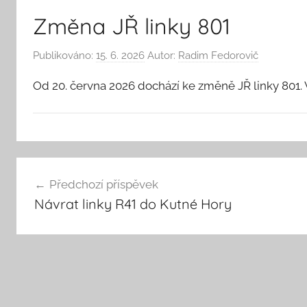
Změna JŘ linky 801
Publikováno:
15. 6. 2026
Autor:
Radim Fedorovič
Od 20. června 2026 dochází ke změně JŘ linky 801.
K
Navigace
r
Předchozí příspěvek
á
pro
Návrat linky R41 do Kutné Hory
t
příspěvek
k
é
z
p
r