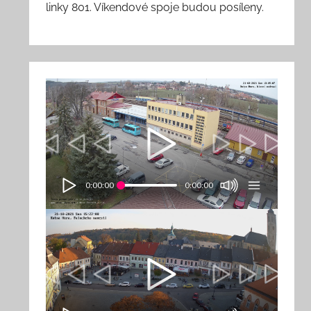
linky 801. Víkendové spoje budou posíleny.
0:00:00
0:00:00