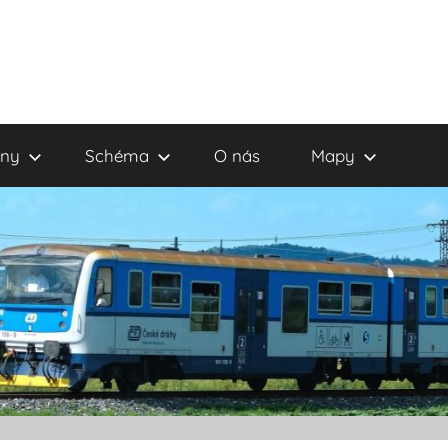
eny
Schéma
O nás
Mapy