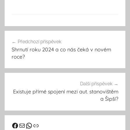
U
Navigace
n
Předchozí příspěvek
pro
c
Shrnutí roku 2024 a co nás čeká v novém
a
příspěvek
roce?
t
e
g
o
Další příspěvek
r
Existuje přímé spojení mezi aut. stanovištěm
a Šipší?
i
z
e
d
Facebook
vhd@kutnahora.cz
WhatsApp
Odkaz