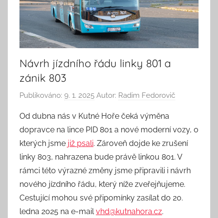
Návrh jízdního řádu linky 801 a
zánik 803
Publikováno:
9. 1. 2025
Autor:
Radim Fedorovič
Od dubna nás v Kutné Hoře čeká výměna
dopravce na lince PID 801 a nové moderní vozy, o
kterých jsme
již psali
. Zároveň dojde ke zrušení
linky 803, nahrazena bude právě linkou 801. V
rámci této výrazné změny jsme připravili i návrh
nového jízdního řádu, který níže zveřejňujeme.
Cestující mohou své připomínky zasílat do 20.
ledna 2025 na e-mail
vhd@kutnahora.cz
.