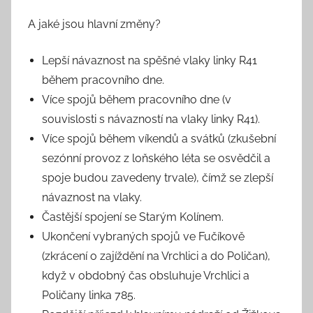
A jaké jsou hlavní změny?
Lepší návaznost na spěšné vlaky linky R41
během pracovního dne.
Více spojů během pracovního dne (v
souvislosti s návazností na vlaky linky R41).
Více spojů během víkendů a svátků (zkušební
sezónní provoz z loňského léta se osvědčil a
spoje budou zavedeny trvale), čímž se zlepší
návaznost na vlaky.
Častější spojení se Starým Kolínem.
Ukončení vybraných spojů ve Fučíkově
(zkrácení o zajíždění na Vrchlici a do Poličan),
když v obdobný čas obsluhuje Vrchlici a
Poličany linka 785.