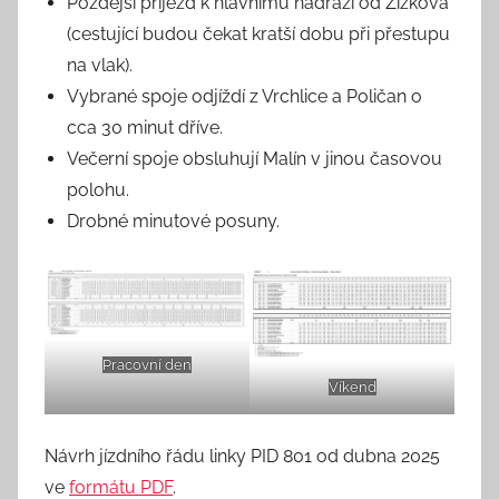
Pozdější příjezd k hlavnímu nádraží od Žižkova
(cestující budou čekat kratší dobu při přestupu
na vlak).
Vybrané spoje odjíždí z Vrchlice a Poličan o
cca 30 minut dříve.
Večerní spoje obsluhují Malín v jinou časovou
polohu.
Drobné minutové posuny.
Pracovní den
Víkend
Návrh jízdního řádu linky PID 801 od dubna 2025
ve
formátu PDF
.