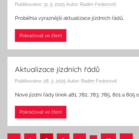
Publikováno:
31. 5. 2025
Autor:
Radim Fedorovič
Proběhla výraznější aktualizace jízdních řádů.
Pokračovat ve čtení
Aktualizace jízdních řádů
Publikováno:
28. 3. 2025
Autor:
Radim Fedorovič
Nové jízdní řády linek 481, 782, 783, 785, 801 a 805 
Pokračovat ve čtení
Stránkování