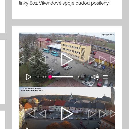
linky 801. Víkendové spoje budou posíleny.
0:00:00
0:00:00