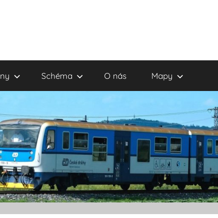
eny
Schéma
O nás
Mapy